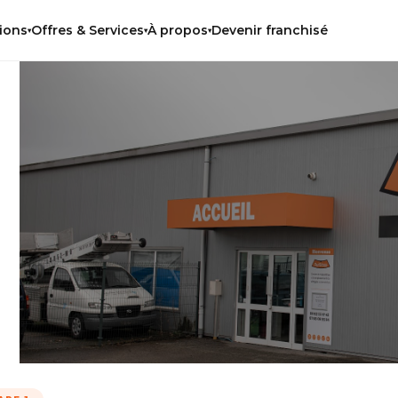
Devenir franchisé
ions
Offres & Services
À propos
▾
▾
▾
te