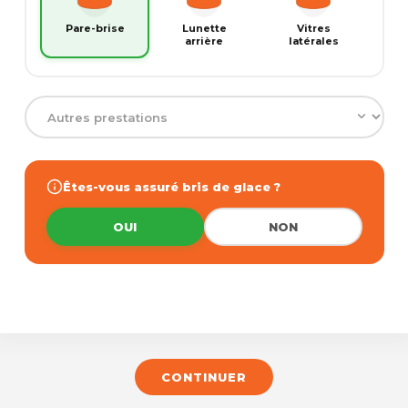
Pare-brise
Lunette
Vitres
arrière
latérales
Êtes-vous assuré bris de glace ?
OUI
NON
CONTINUER