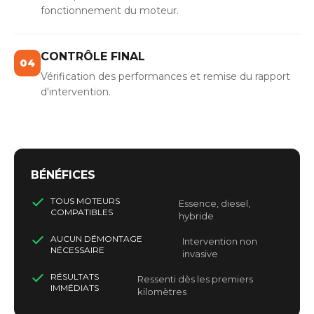
fonctionnement du moteur.
CONTRÔLE FINAL
04
Vérification des performances et remise du rapport
d'intervention.
BÉNÉFICES
TOUS MOTEURS
Essence, diesel,
COMPATIBLES
hybride
AUCUN DÉMONTAGE
Intervention non
NÉCESSAIRE
invasive
RÉSULTATS
Ressenti dès les premiers
IMMÉDIATS
kilomètres