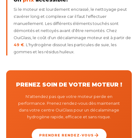
Si le moteur est lourdement encrassé, le nettoyage peut
s'avérer long et complexe car il faut l'effectuer
manuellement. Les différents éléments touchés sont
démontés et nettoyés avant d'être remontés. Chez
OuiGlass, le coût d'un décalaminage moteur est à partir de
49 €
. L'hydrogène dissout les particules de suie, les
gommes et les résidus huileux.
PRENEZ SOIN DE VOTRE MOTEUR !
N'attendez pas que votre moteur perde en
performance. Prenez rendez-vous dès maintenant
dans votre centre OuiGlass pour un décalaminage
hydrogène rapide, efficace et sans risque.
PRENDRE RENDEZ-VOUS