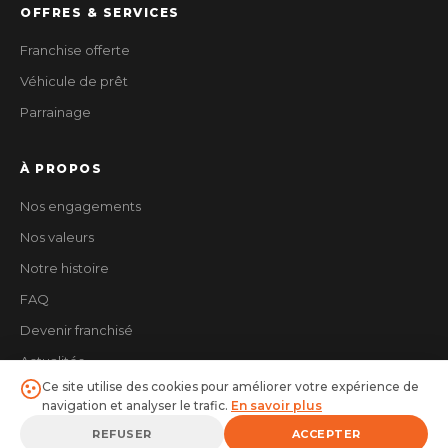
OFFRES & SERVICES
Franchise offerte
Véhicule de prêt
Parrainage
À PROPOS
Nos engagements
Nos valeurs
Notre histoire
FAQ
Devenir franchisé
Actualités
Ce site utilise des cookies pour améliorer votre expérience de
navigation et analyser le trafic.
En savoir plus
REFUSER
ACCEPTER