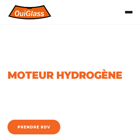
PRESTATIONS
· DÉCALAMINAGE
DÉCALAMINAGE
MOTEUR HYDROGÈNE
Nettoyage en profondeur du moteur par injection
d'hydrogène. Réduisez votre consommation, améliorez vos
performances, baissez vos émissions.
PRENDRE RDV