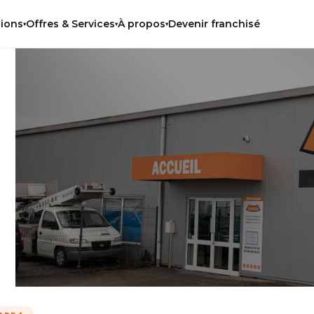
Devenir franchisé
tions
Offres & Services
À propos
▾
▾
▾
te