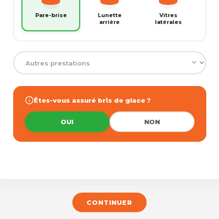
Pare-brise
Lunette
Vitres
arrière
latérales
Êtes-vous assuré bris de glace ?
OUI
NON
CONTINUER