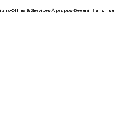
Devenir franchisé
tions
Offres & Services
À propos
▾
▾
▾
ujours