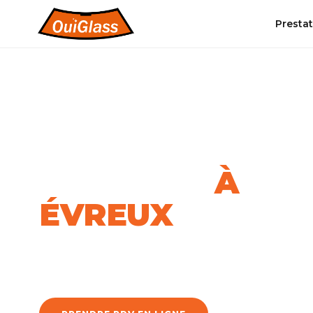
Presta
TROUVER UN CENTRE
VOTRE CENTRE
OUIGLASS
À
ÉVREUX
+ de 90 centres partout en France. Un spécialiste est to
proche de chez vous.